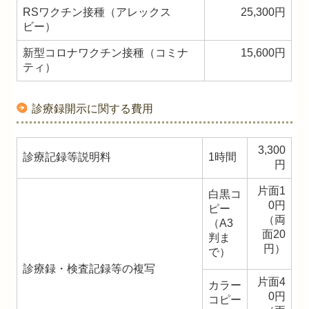
RSワクチン接種（アレックス
25,300円
ビー）
新型コロナワクチン接種（コミナ
15,600円
ティ）
診療録開示に関する費用
3,300
診療記録等説明料
1時間
円
片面1
白黒コ
0円
ピー
（両
（A3
面20
判ま
円）
で）
診療録・検査記録等の複写
片面4
カラー
0円
コピー