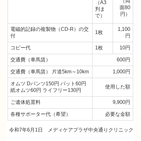
（両
（A3
面80
判ま
円）
で）
電磁的記録の複製物（CD-R）の交
1,100
1枚
付
円
コピー代
1枚
10円
交通費（車馬賃）
600円
交通費（車馬賃） 片道5km～10km
1,000円
オムツ Dパンツ150円 パット60円
使用した額
紙オムツ60円 ライフリー130円
ご遺体処置料
9,900円
各種サポーター代（希望）
必要な金額
令和7年6月1日 メディケアプラザ中央通りクリニック