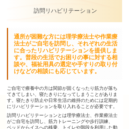
訪問リハビリテーション
訪問リハビリテーション
居宅介護支援事業所
メディカルフィットネス
通所が困難な方には理学療法士や作業療
法士がご自宅を訪問し、それぞれの生活
新着情報
に合ったリハビリテーションを提供しま
す。普段の生活でお困りの事に対する相
広報誌あおぞら
談や、福祉用具の選定や手すりの取り付
けなどの相談にも応じています。
ご自宅で療養中の方は関節が固くなったり筋力が落ち
てきてしまい、寝たきりになってしまうことがありま
す。寝たきり防止や日常生活の維持のためには定期的
にリハビリテーションを取り入れることが必要です。
訪問リハビリテーションとは理学療法士、作業療法士
がご自宅を訪問し、筋力トレーニングや歩行訓練、
ベッドからイスへの移乗、トイレや階段を利用した動